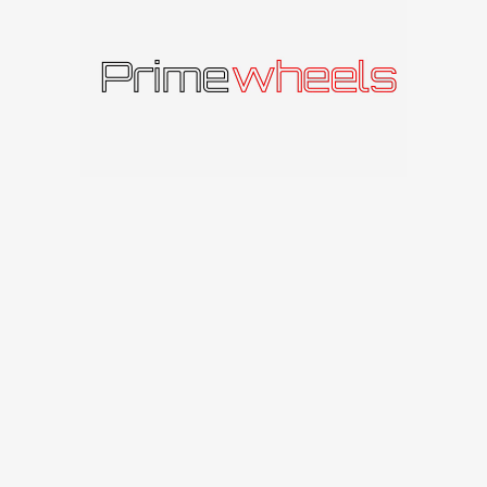
Panašūs produktai
IŠPAR
IŠPAR
DUOT
DUOT
A
A
Carbonado C246
Carbonado
GTRSPORTS1
Carbonado
330
€
Carbonado
91
€
Susisiekite