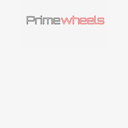
Panašūs produktai
IŠPAR
DUOT
A
Carbonado Diamond
Carbonado
Carbonado Dual
141
€
–
201
€
Carbonado
141
€
Susisiekite