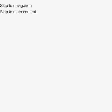
Klaipėda, Lietuva
sales@primewheels.lt
+370 665 06862
Skip to navigation
Skip to main content
Pa
IŠPAR
DUOT
A