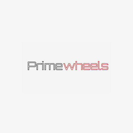
BFP – Black Fr
RP SKYLIŲ
S SKYLĖS SKERSMUO
 ET