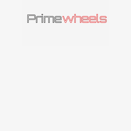
Panašūs produktai
IŠPAR
DUOT
A
Carbonado Dark
Carbonado
Carbonado C246
171
€
Carbonado
330
€
Susisiekite