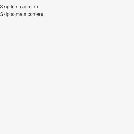
Klaipėda, Lietuva
sales@primewheels.lt
+370 665 06862
Skip to navigation
Skip to main content
Pa