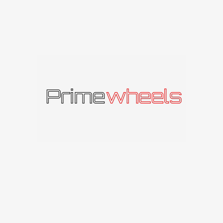
BFP – Black Fr
RP SKYLIŲ
S SKYLĖS SKERSMUO
 ET