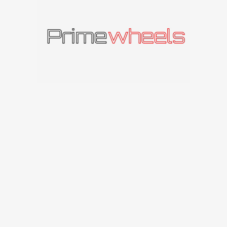
Panašūs produktai
IŠPAR
DUOT
A
Carbonado Graphene
Carbonado
Carbonado
112
€
–
260
€
GTRSPORTS1
Carbonado
91
€
Susisiekite