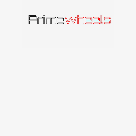
Panašūs produktai
IŠPAR
IŠPAR
DUOT
DUOT
A
A
Carbonado C246
Carbonado Chicago
Carbonado
Carbonado
330
€
141
€
Susisiekite