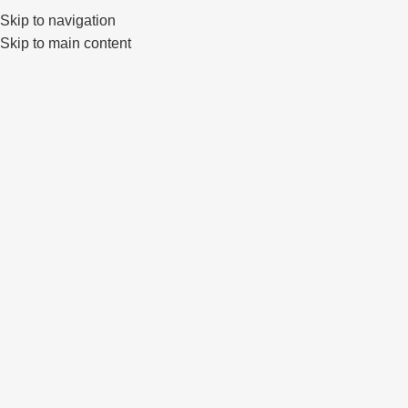
Klaipėda, Lietuva
sales@primewheels.lt
+370 665 06862
Skip to navigation
Skip to main content
Pa
IŠPAR
DUOT
A