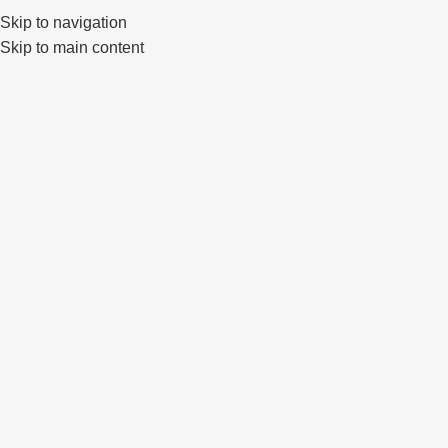
Klaipėda, Lietuva
sales@primewheels.lt
+370 665 06862
Skip to navigation
Skip to main content
Pa
Išparduota