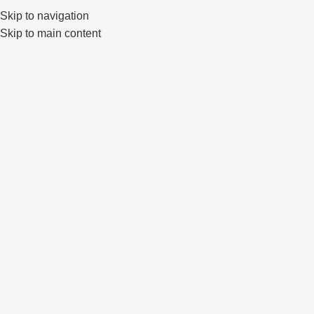
Klaipėda, Lietuva
sales@primewheels.lt
+370 665 06862
Skip to navigation
Skip to main content
Pa
Išparduota