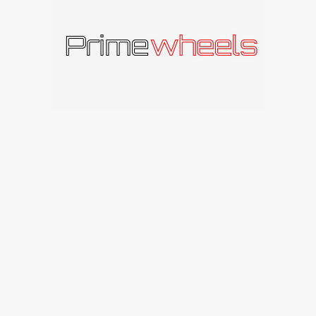
Panašūs produktai
IŠPAR
IŠPAR
DUOT
DUOT
A
A
RC-DESIGN RC14
RC-DESIGN RC17
RC-DESIGN
RC-DESIGN
143
€
–
241
€
155
€
–
444
€
Susisiekite