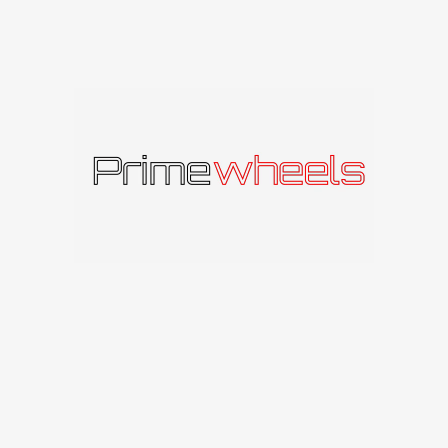
211
€
–
296
€
Asanti Black
su PVM
Pasirinkti Savybes
469
€
–
774
€
su PVM
Pasirinkti Savybes
Asanti Black
Asanti Black TIARA
ARISTOCRAT
Asanti Black
Asanti Black
489
€
–
800
€
su PVM
Daugiau
469
€
–
774
€
su PVM
Pasirinkti Savybes
Asanti Black TIARA
ASSOS
Asanti Black
Elite wheels
489
€
–
800
€
85
€
–
108
€
su PVM
Daugiau
Pasirinkti Savybes
1
2
3
4
…
35
36
37
→