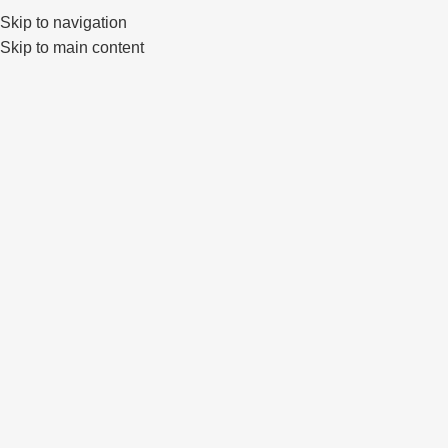
Skip to navigation
0
Skip to main content
Sidabrinė
Pradžia
Produkto Spalva
Sidabrinė
Rinkitės pagal prekinį ženklą
Vossen
JR Wheels