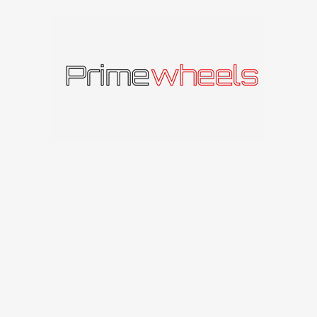
Produkto kodas:
ACTION2085511230666BGLP
Kategorija:
Carbonado
Panašūs produktai
IŠPAR
DUOT
A
Carbonado Graphene
Carbonado
Carbonado Dual
112
€
–
260
€
Carbonado
141
€