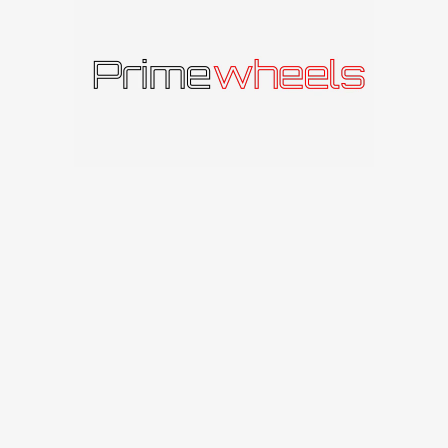
Panašūs produktai
IŠPAR
DUOT
A
Carbonado Diamond
Carbonado
Carbonado Chicago
141
€
–
201
€
Carbonado
141
€