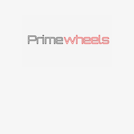
Produkto kodas:
SCF1188511230666BG
Kategorija:
seventy9
Panašūs produktai
seventy9 SV-A
seventy9 SV-B
seventy9
seventy9
173
€
–
249
€
178
€
–
293
€