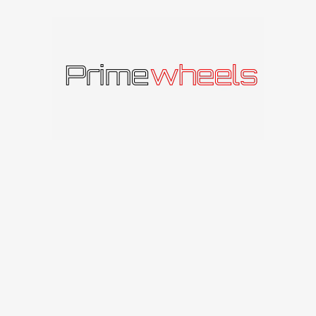
Produkto kodas:
SVL1985512033726BG
Kategorija:
seventy9
Panašūs produktai
IŠPAR
DUOT
A
seventy9 SV-A
seventy9
seventy9 SCF-A
173
€
–
249
€
seventy9
219
€
–
256
€