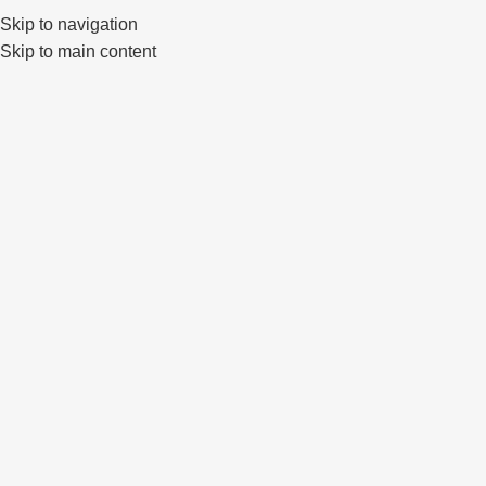
Skip to navigation
0
Skip to main content
IŠPAR
DUOT
A
Click to enlarge
Pradžia
Parduotuvė
seventy9
seventy9 SV-R
229
€
–
295
€
KONFIGŪRACIJA