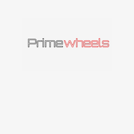
Produkto kodas:
CONE221005112256645BFP
Kategorija:
Carbonado
Panašūs produktai
IŠPAR
IŠPAR
DUOT
DUOT
A
A
Carbonado Giant
Carbonado
GTRSPORTS1
Carbonado
171
€
–
177
€
Carbonado
91
€