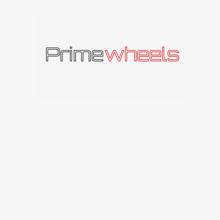
Produkto kodas:
HURRICANE2085511235666BG
Kategorija:
Carbonado
Panašūs produktai
IŠPAR
DUOT
A
Carbonado Graphene
Carbonado
Carbonado Chicago
112
€
–
260
€
Carbonado
141
€