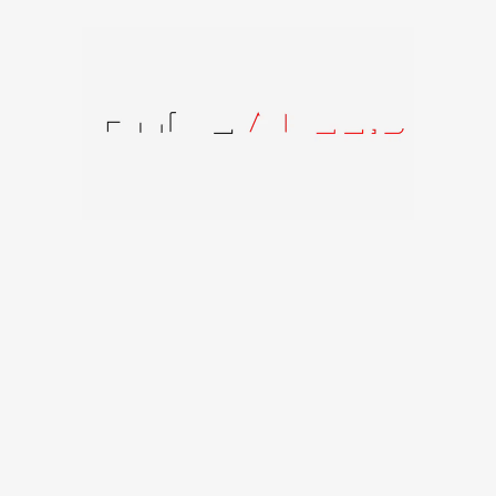
Produkto kodas:
INFERNO1885511230666MBM
Kategorija:
Carbonado
Panašūs produktai
IŠPAR
DUOT
A
Carbonado Dynamite
Carbonado
Carbonado C246
141
€
–
201
€
Carbonado
330
€