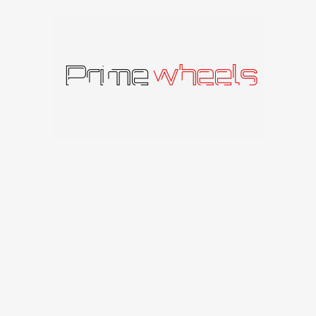
Produkto kodas:
SLINGSHOT1885112456645BFP
Kategorija:
Carbonado
Panašūs produktai
IŠPAR
DUOT
A
Carbonado Dark
Carbonado
Carbonado C246
171
€
Carbonado
330
€