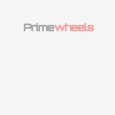
Produkto kodas:
MF.132090511230666BG
Kategorija:
seventy9
Panašūs produktai
IŠPAR
IŠPAR
DUOT
DUOT
A
A
seventy9 SCF-A
seventy9 SCF-C
seventy9
seventy9
219
€
–
256
€
191
€