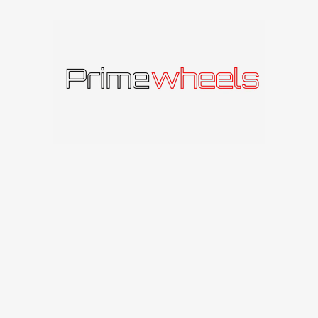
Produkto kodas:
SCFL1775511240666TB
Kategorija:
seventy9
Panašūs produktai
seventy9 SV-A
seventy9 SV-B
seventy9
seventy9
173
€
–
249
€
178
€
–
293
€