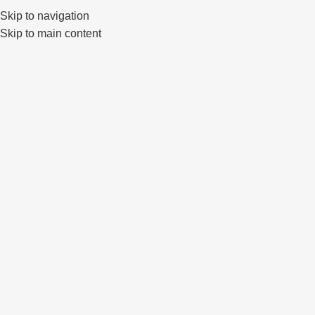
Skip to navigation
0
Skip to main content
Click to enlarge