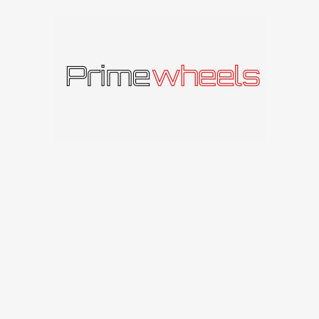
Produkto kodas:
580082169
Kategorija:
Brock
Panašūs produktai
IŠPAR
DUOT
A
Brock B25
Brock
Brock B24
200
€
–
276
€
Brock
169
€
–
437
€