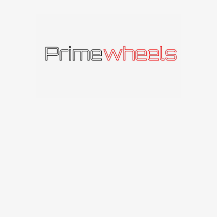
Produkto kodas:
FAME2090511230666BG
Kategorija:
Carbonado
Panašūs produktai
IŠPAR
DUOT
A
Carbonado Dynamite
Carbonado
Carbonado LASVEGAS
141
€
–
201
€
Carbonado
141
€
–
171
€