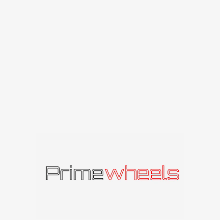
BFP – Black Front Polished
,
BG – 
RP SKYLIŲ
S SKYLĖS SKERSMUO
 ET