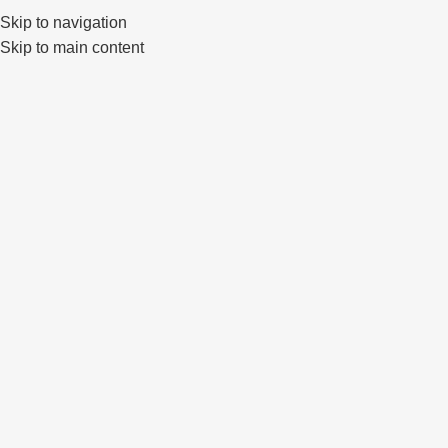
Klaipėda, Lietuva
sales@primewheels.lt
+370 665 06862
Skip to navigation
Skip to main content
Pa