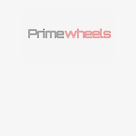
Produkto kodas:
LX19 80940112566,5BGGSR
Kategorija:
Borbet
Panašūs produktai
IŠPAR
IŠPAR
DUOT
DUOT
A
A
Borbet
Borbet CWB
Borbet
Borbet
86
€
318
€
–
321
€