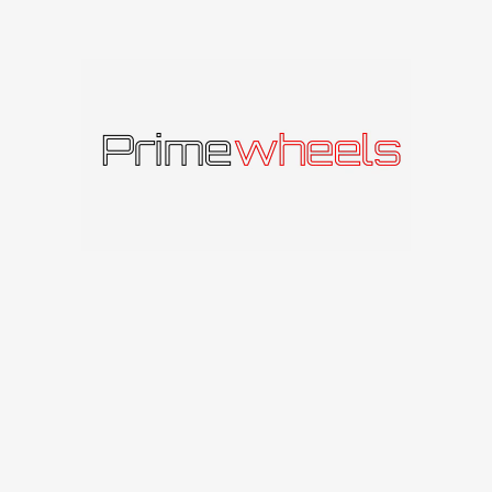
Produkto kodas:
BRB21801835D3CSS1V
Kategorija:
Brock
Panašūs produktai
IŠPAR
DUOT
A
Brock B25
Brock
Brock B26
200
€
–
276
€
Brock
228
€
–
407
€