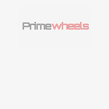
Produkto kodas:
580081435
Kategorija:
Brock
Panašūs produktai
IŠPAR
DUOT
A
Brock B24GP
Brock
Brock B24
313
€
–
577
€
Brock
169
€
–
437
€