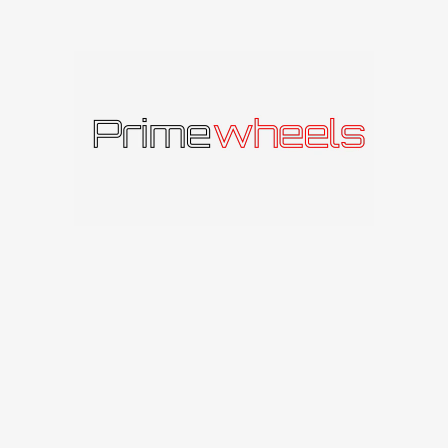
Produkto kodas:
MAMRS38018511245MPFP
Kategorija:
MAM Leichtmetallräder
Panašūs produktai
MAM Leichtmetallräder
MAM Leichtmetallräder
A4
A5
MAM Leichtmetallräder
MAM Leichtmetallräder
113
€
–
576
€
167
€
–
230
€